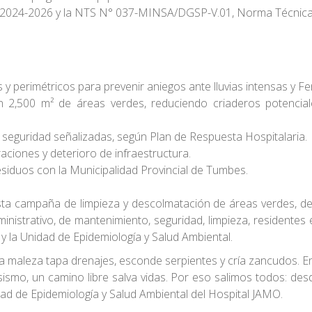
s 2024-2026 y la NTS N° 037-MINSA/DGSP-V.01, Norma Técnica 
 y perimétricos para prevenir aniegos ante lluvias intensas y 
n 2,500 m² de áreas verdes, reduciendo criaderos potenciale
 seguridad señalizadas, según Plan de Respuesta Hospitalaria.
raciones y deterioro de infraestructura.
residuos con la Municipalidad Provincial de Tumbes.
 campaña de limpieza y descolmatación de áreas verdes, dem
ministrativo, de mantenimiento, seguridad, limpieza, residentes
y la Unidad de Epidemiología y Salud Ambiental.
. La maleza tapa drenajes, esconde serpientes y cría zancudos.
ismo, un camino libre salva vidas. Por eso salimos todos: desd
idad de Epidemiología y Salud Ambiental del Hospital JAMO.